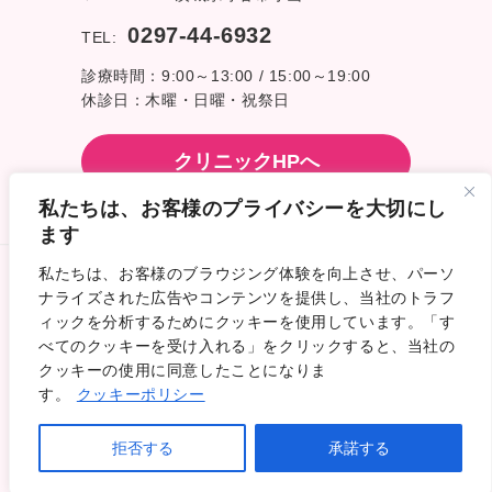
0297-44-6932
TEL:
診療時間：9:00～13:00 / 15:00～19:00
休診日：木曜・日曜・祝祭日
クリニックHPへ
私たちは、お客様のプライバシーを大切にし
ます
私たちは、お客様のブラウジング体験を向上させ、パーソ
ご挨拶
ナライズされた広告やコンテンツを提供し、当社のトラフ
ィックを分析するためにクッキーを使用しています。「す
インタビュー
べてのクッキーを受け入れる」をクリックすると、当社の
募集要項
クッキーの使用に同意したことになりま
見学のご案内
す。
クッキーポリシー
プライバシーポリシー
© 2026 守谷市、取手市の歯医者 採用サイト – 医療法人 あべ
院長に聞く99の質問
歯科クリニック.
よくある質問
拒否する
承諾する
All rights reserved.